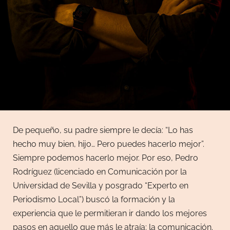
De pequeño, su padre siempre le decía: “Lo has
hecho muy bien, hijo… Pero puedes hacerlo mejor”.
Siempre podemos hacerlo mejor. Por eso, Pedro
Rodríguez (licenciado en Comunicación por la
Universidad de Sevilla y posgrado “Experto en
Periodismo Local”) buscó la formación y la
experiencia que le permitieran ir dando los mejores
pasos en aquello que más le atraía: la comunicación.